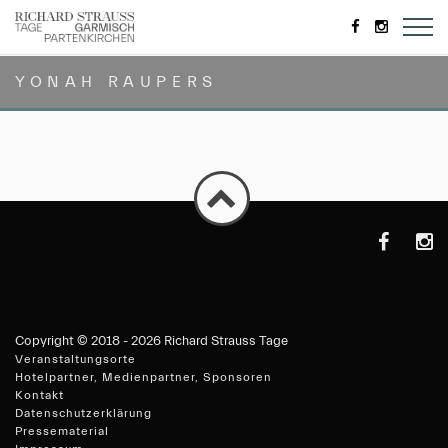
https://de-
https://
de.facebook.
YONAH RAUPERS
https://de-
https
de.faceboo
Copyright ©
2018 - 2026 Richard Strauss Tage
Veranstaltungsorte
Hotelpartner, Medienpartner, Sponsoren
Kontakt
Datenschutzerklärung
Pressematerial