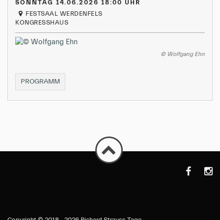
SONNTAG 14.06.2026 18:00 UHR
FESTSAAL WERDENFELS
KONGRESSHAUS
© Wolfgang Ehn
OPERNAUFFÜHRUNG
PROGRAMM
https://de-
https
de.faceboo
Copyright ©
2018 - 2026 Richard Strauss Tage