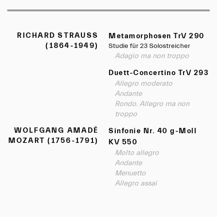
RICHARD STRAUSS
Metamorphosen TrV 290
(1864-1949)
Studie für 23 Solostreicher
Adagio ma non troppo
Duett-Concertino TrV 293
Allegro moderato
Andante
Rondo. Allegro ma non
troppo
WOLFGANG AMADÉ
Sinfonie Nr. 40 g-Moll
MOZART (1756-1791)
KV 550
Molto allegro
Andante
Menuetto
Allegro assai