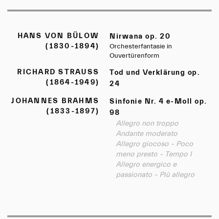
HANS VON BÜLOW
Nirwana op. 20
(1830-1894)
Orchesterfantasie in
Ouvertürenform
RICHARD STRAUSS
Tod und Verklärung op.
(1864-1949)
24
JOHANNES BRAHMS
Sinfonie Nr. 4 e-Moll op.
(1833-1897)
98
Allegro non troppo
Andante moderato
Allegro giocoso – Poco
meno presto – Tempo I
Allegro energico e
passionato – Più allegro