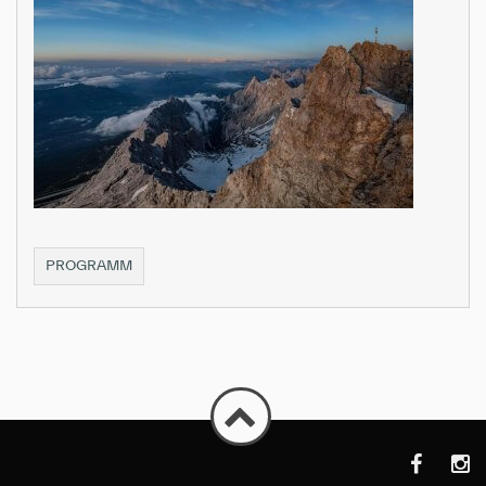
ABGESAGT
PROGRAMM
|
LUDWIG
VAN
BEETHOVEN
|
FIDELIO
II