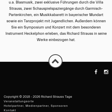
u.a. Blasmusik, zwei exklusive Führungen durch die Villa
Strauss, zwei Schauspielspaziergänge durch Garmisch-
Partenkirchen, ein Musikkabarett in bayerischer Mundart
sowie ein Tanzprojekt mit Jugendlichen. Außerdem können
Sie ein Symposium und Konzert mit dem besonderen
Instrument Heckelphon erleben, das Richard Strauss in seine
Werke einbezogen hat.
https://de-
https
de.faceboo
Copyright ©
2018 - 2026 Richard Strauss Tage
Veranstaltungsorte
Hotelpartner, Medienpartner, Sponsoren
Kontakt