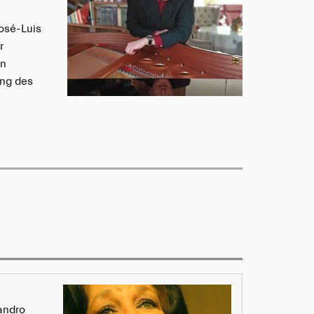
osé-Luis
r
en
ung des
andro