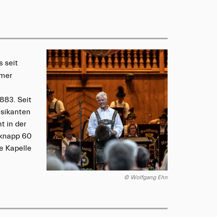
s seit
mmer
1883. Seit
usikanten
t in der
 knapp 60
ie Kapelle
© Wolfgang Ehn