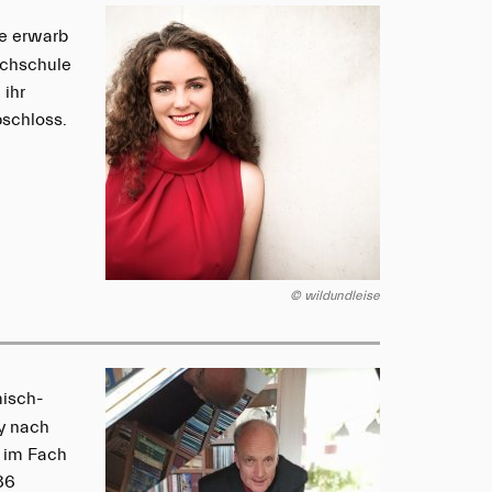
ke erwarb
ochschule
 ihr
schloss.
© wildundleise
misch-
ky nach
g im Fach
86